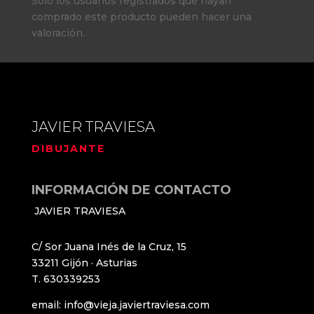
Solo los usuarios registrados que hayan
comprado este producto pueden hacer una
valoración.
JAVIER TRAVIESA
DIBUJANTE
INFORMACIÓN DE CONTACTO
JAVIER TRAVIESA
C/ Sor Juana Inés de la Cruz, 15
33211 Gijón · Asturias
T. 630339253
email: info@vieja.javiertraviesa.com