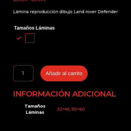
de
Lámina reproducción dibujo Land rover Defender
precios:
desde
15.00€
Tamaños Láminas
hasta
25.00€
POSTER
Añadir al carrito
LAND
ROVER
DEFENDER
INFORMACIÓN ADICIONAL
cantidad
Tamaños
32×45
,
50×60
Láminas