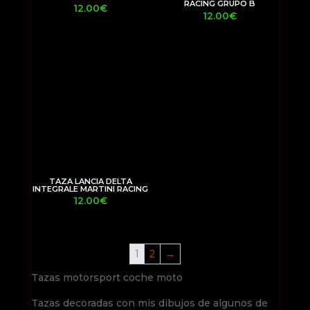
RACING GRUPO B
12.00
€
12.00
€
TAZA LANCIA DELTA
INTEGRALE MARTINI RACING
12.00
€
1
2
→
Tazas motorsport coche moto
Tazas decoradas con mis dibujos de algunos de