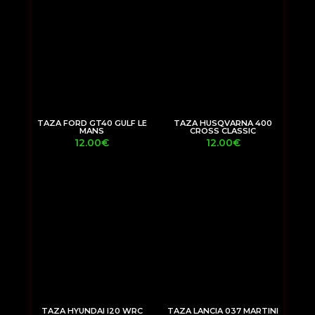
TAZA FORD GT40 GULF LE
TAZA HUSQVARNA 400
MANS
CROSS CLASSIC
12.00
€
12.00
€
TAZA HYUNDAI I20 WRC
TAZA LANCIA 037 MARTINI