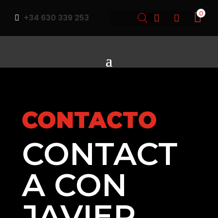
0
+34 630 339 253



CONTACTO
CONTACT
A CON
JAVIER