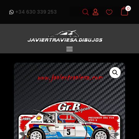
0
+34 630 339 253


