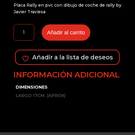
Placa Rally en pvc con dibujo de coche de rally by
Javier Traviesa
PLACA
Añadir al carrito
RALLY
PEUGEOT
205
TURBO
Añadir a la lista de deseos
16
cantidad
INFORMACIÓN ADICIONAL
DIMENSIONES
LARGO 17CM. (APROX)